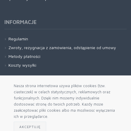
INFORMACJE
Regulamin
Zwroty, rezygnacja z zamówienia, odstąpienie od umowy
Metody płatności
Koszty wysyłki
Nasza strona internetowa używa plików cookies (tzw.
ciasteczek) w celach statystycznych, reklamowych oraz
funkcjonalnych. Dzięki nim możemy indywidualnie
dostosować stronę do twoich potrzeb. Każdy może
zaakceptować pliki cookies albo ma możliwość wyłączenia
ich w przeglądarce.
AKCEPTUJĘ