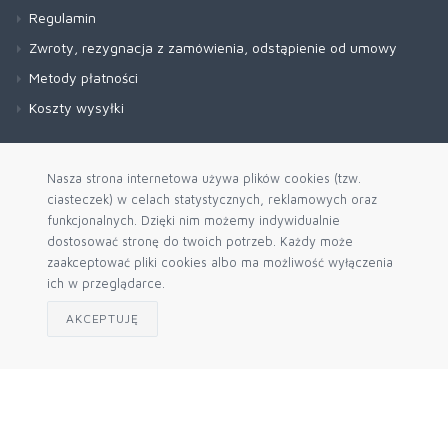
Regulamin
Zwroty, rezygnacja z zamówienia, odstąpienie od umowy
Metody płatności
Koszty wysyłki
Nasza strona internetowa używa plików cookies (tzw.
ciasteczek) w celach statystycznych, reklamowych oraz
funkcjonalnych. Dzięki nim możemy indywidualnie
dostosować stronę do twoich potrzeb. Każdy może
zaakceptować pliki cookies albo ma możliwość wyłączenia
ich w przeglądarce.
AKCEPTUJĘ
Zapisz się do naszego newslettera
Akceptuję politykę prywatności