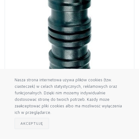
Nasza strona internetowa używa plików cookies (tzw.
ciasteczek) w celach statystycznych, reklamowych oraz
funkcjonalnych. Dzięki nim możemy indywidualnie
Łącznik szybkozłączek AGROCAL
dostosować stronę do twoich potrzeb. Każdy może
3,94 zł
brutto
zaakceptować pliki cookies albo ma możliwość wyłączenia
3,20 zł netto
ich w przeglądarce.
AKCEPTUJĘ
szt.
DO KOSZYKA