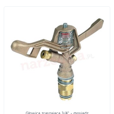
Głowica zraszająca 3/4" - mosiądz