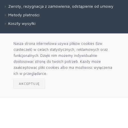
Zwroty, rezygnacja z zamówienia, odstąpienie od umowy
Metody płatności
Koszty wysyłki
Nasza strona internetowa używa plików cookies (tzw.
ciasteczek) w celach statystycznych, reklamowych oraz
funkcjonalnych. Dzięki nim możemy indywidualnie
dostosować stronę do twoich potrzeb. Każdy może
zaakceptować pliki cookies albo ma możliwość wyłączenia
ich w przeglądarce.
AKCEPTUJĘ
Zapisz się do naszego newslettera
Akceptuję politykę prywatności
© 2026 Sklep Internetowy Agrochem24.pl Engine by
mercatum