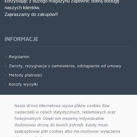
korzystając z dużego magazynu zapewnić dobrą obsługę
naszych klientów.
Zapraszamy do zakupów!!
INFORMACJE
Regulamin
Zwroty, rezygnacja z zamówienia, odstąpienie od umowy
Metody płatności
Koszty wysyłki
Nasza strona internetowa używa plików cookies (tzw.
ciasteczek) w celach statystycznych, reklamowych oraz
funkcjonalnych. Dzięki nim możemy indywidualnie
dostosować stronę do twoich potrzeb. Każdy może
zaakceptować pliki cookies albo ma możliwość wyłączenia