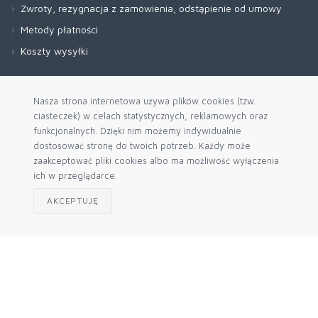
Zwroty, rezygnacja z zamówienia, odstąpienie od umowy
Metody płatności
Koszty wysyłki
Nasza strona internetowa używa plików cookies (tzw.
ciasteczek) w celach statystycznych, reklamowych oraz
funkcjonalnych. Dzięki nim możemy indywidualnie
dostosować stronę do twoich potrzeb. Każdy może
zaakceptować pliki cookies albo ma możliwość wyłączenia
ich w przeglądarce.
AKCEPTUJĘ
Zapisz się do naszego newslettera
Akceptuję politykę prywatności
© 2026 Sklep Internetowy Agrochem24.pl Engine by
mercatum