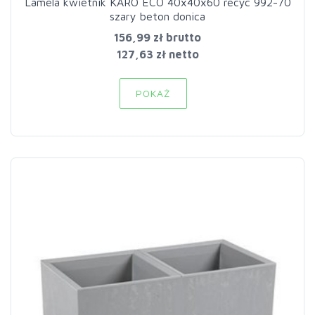
Lamela kwietnik KARO ECO 40x40x60 recyc 992-70
szary beton donica
156,99 zł
brutto
127,63 zł netto
POKAŻ