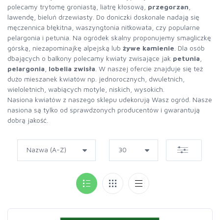
polecamy trytomę groniastą, liatrę kłosową,
przegorzan
,
lawendę, bieluń drzewiasty. Do doniczki doskonale nadają się
męczennica błękitna, waszyngtonia nitkowata, czy popularne
pelargonia i petunia. Na ogródek skalny proponujemy smagliczkę
górską, niezapominajkę alpejską lub
żywe kamienie
. Dla osób
dbających o balkony polecamy kwiaty zwisające jak
petunia
,
pelargonia
,
lobelia zwisła
. W naszej ofercie znajduje się też
dużo mieszanek kwiatów np. jednorocznych, dwuletnich,
wieloletnich, wabiących motyle, niskich, wysokich.
Nasiona kwiatów z naszego sklepu udekorują Wasz ogród. Nasze
nasiona są tylko od sprawdzonych producentów i gwarantują
dobrą jakość.