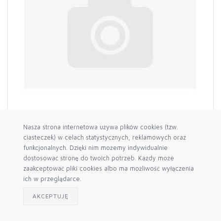
Nasza strona internetowa używa plików cookies (tzw.
Koszyk kobiałka
ciasteczek) w celach statystycznych, reklamowych oraz
funkcjonalnych. Dzięki nim możemy indywidualnie
6,90 zł
brutto
dostosować stronę do twoich potrzeb. Każdy może
5,61 zł netto
zaakceptować pliki cookies albo ma możliwość wyłączenia
ich w przeglądarce.
POKAŻ
AKCEPTUJĘ