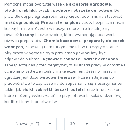
Pomocne mogą być tutaj wszelkie
akcesoria ogrodowe
,
płotki
,
drabinki
,
tyczki
,
podpory
i
obrzeża ogrodowe
. Do
prawidłowej pielęgnacji roślin przy cięciu, powinniśmy stosować
maść ogrodniczą
.
Preparaty na glony
zaś zabezpieczą naszą
kostkę brukową. Często w naszym otoczeniu instalujemy
również
baseny
i oczka wodne, które wymagają stosowania
różnych preparatów.
Chemia basenowa
i
preparaty do oczek
wodnych
, zapewnią nam utrzymanie ich w należytym stanie.
Aby praca w ogrodzie była przyjemna powinniśmy być
odpowiednio ubrani.
Rękawice robocze
i
odzież ochronna
zabezpieczą nas przed negatywnym skutkami pracy w ogrodzie i
uchronią przed ewentualnym skaleczeniem. Jeżeli w naszym
ogrodzie jest dużo
owoców i warzyw
, które nadają się do
przetwórstwa to zapraszamy do zapoznania się z asortymentem
takim jak
słoiki
,
zakrętki
,
beczki
,
butelki
, oraz inne akcesoria,
które możemy wykorzystać do przygotowania soków, dżemów,
konfitur i innych przetworów.